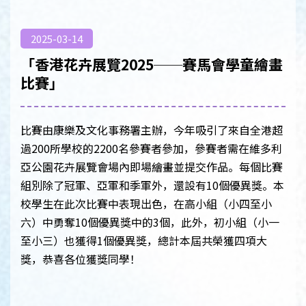
2025-03-14
「香港花卉展覽2025──賽馬會學童繪畫
比賽」
比賽由康樂及文化事務署主辦，今年吸引了來自全港超
過200所學校的2200名參賽者參加，參賽者需在維多利
亞公園花卉展覽會場內即場繪畫並提交作品。每個比賽
組別除了冠軍、亞軍和季軍外，還設有10個優異獎。本
校學生在此次比賽中表現出色，在高小組（小四至小
六）中勇奪10個優異獎中的3個，此外，初小組（小一
至小三）也獲得1個優異獎，總計本屆共榮獲四項大
獎，恭喜各位獲獎同學！