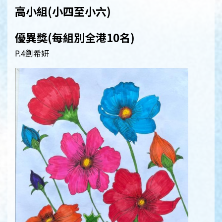
高小組(小四至小六)
優異獎(每組別全港10名)
P.4劉希妍