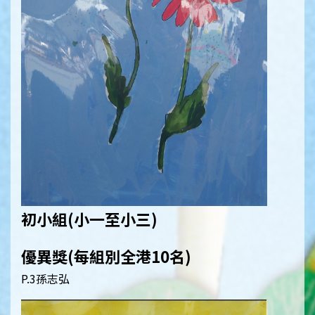
初小組(小一至小三)
優異獎(每組別全港10名)
P.3孫志弘