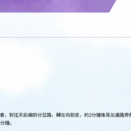
會，到往天后廟的分岔路，轉左向前走，約2分鐘後見左邊路旁
5分鐘。