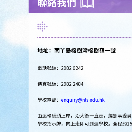
聯絡我們
地址：南丫島榕樹灣榕樹嶺一號
電話號碼：2982 0242
傳真號碼：2982 2484
學校電郵：
enquiry@nls.edu.hk
由渡輪碼頭上岸，沿大街一直走，經鄉事委員
學校指示牌，向上走即可到達學校。全程約1