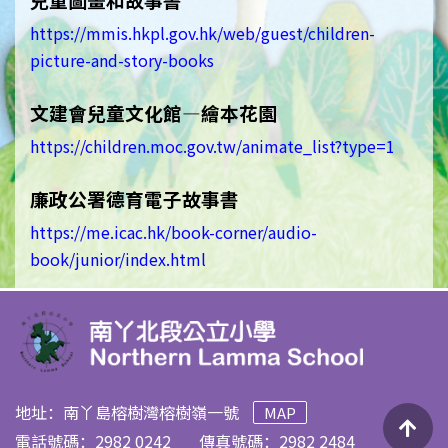
https://mmis.hkpl.gov.hk/web/guest/children-
picture-and-story-books
文建會兒童文化館—繪本花園
https://children.moc.gov.tw/animate_list?type=1
廉政公署德育電子故事書
https://me.icac.hk/book-corner/audio-
book/junior/index.html
地址：南丫島榕樹灣榕樹嶺一號
MAP
電話號碼：2982 0242
傳真號碼：2982 2484