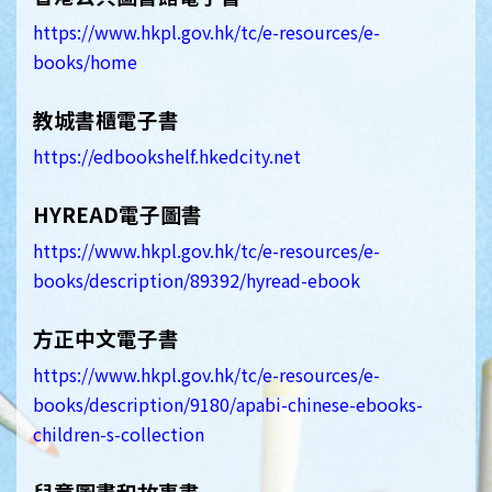
https://www.hkpl.gov.hk/tc/e-resources/e-
books/home
教城書櫃電子書
https://edbookshelf.hkedcity.net
HYREAD電子圖書
https://www.hkpl.gov.hk/tc/e-resources/e-
books/description/89392/hyread-ebook
方正中文電子書
https://www.hkpl.gov.hk/tc/e-resources/e-
books/description/9180/apabi-chinese-ebooks-
children-s-collection
兒童圖畫和故事書