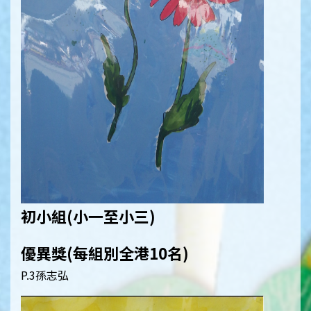
初小組(小一至小三)
優異獎(每組別全港10名)
P.3孫志弘