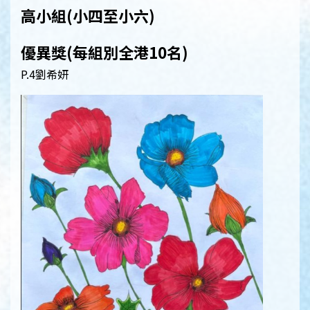
高小組(小四至小六)
優異獎(每組別全港10名)
P.4劉希妍