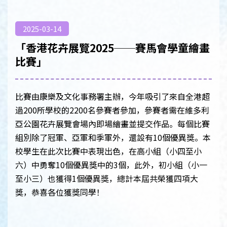
2025-03-14
「香港花卉展覽2025──賽馬會學童繪畫
比賽」
比賽由康樂及文化事務署主辦，今年吸引了來自全港超
過200所學校的2200名參賽者參加，參賽者需在維多利
亞公園花卉展覽會場內即場繪畫並提交作品。每個比賽
組別除了冠軍、亞軍和季軍外，還設有10個優異獎。本
校學生在此次比賽中表現出色，在高小組（小四至小
六）中勇奪10個優異獎中的3個，此外，初小組（小一
至小三）也獲得1個優異獎，總計本屆共榮獲四項大
獎，恭喜各位獲獎同學！